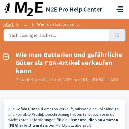
Zum hauptsächlichen Inhalt gehen
M2E Pro Help Center
Start
...
Wie man Batterien und gefährliche Güter als FBA-Artikel v...
Wie man Batterien und gefährliche
Güter als FBA-Artikel verkaufen
kann
Geändert am Mi, 14 Jun, 2023 um 10:00 VORMITTAGS
Alle
Gefahrgüter
auf Amazon verkauft, müssen eine vollständige
und korrekte Produktbeschreibung haben. Es ist auch eine der
wichtigsten Anforderungen für die
Elemente, die von Amazon
(FBA) erfüllt wurden
. Der Marktplatz überprüft