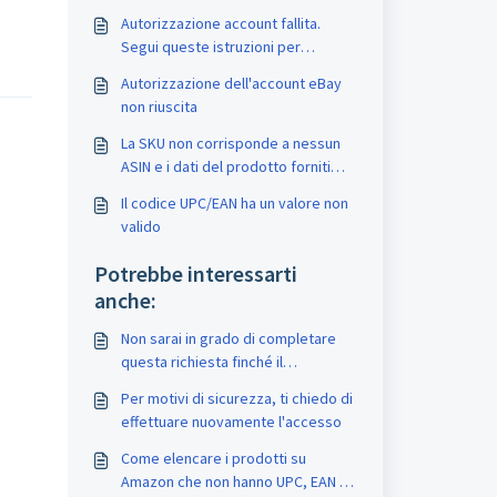
Autorizzazione account fallita.
Segui queste istruzioni per
rinnovare il token di accesso
Autorizzazione dell'account eBay
non riuscita
La SKU non corrisponde a nessun
ASIN e i dati del prodotto forniti
non sono idonei per la creazione di
Il codice UPC/EAN ha un valore non
un ASIN
valido
Potrebbe interessarti
anche:
Non sarai in grado di completare
questa richiesta finché il
pagamento non sarà effettuato o
Per motivi di sicurezza, ti chiedo di
una carta di credito non sarà
effettuare nuovamente l'accesso
inserita per il pagamento mensile
automatico
Come elencare i prodotti su
Amazon che non hanno UPC, EAN o