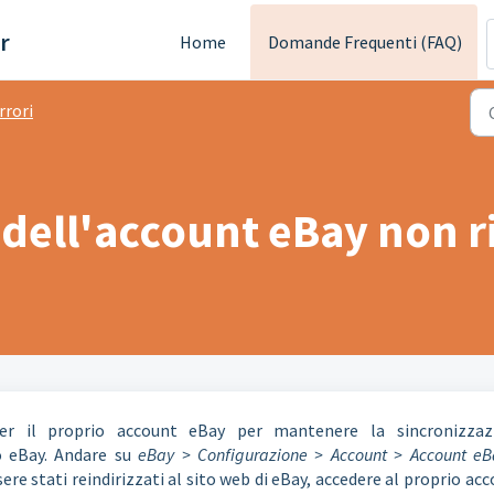
r
Home
Domande Frequenti (FAQ)
rrori
dell'account eBay non r
per il proprio account eBay per mantenere la sincronizzaz
to eBay. Andare su
eBay > Configurazione > Account > Account eB
ere stati reindirizzati al sito web di eBay, accedere al proprio ac