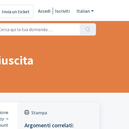
Accedi
Iscriviti
Italian
Invia un ticket
iuscita
ione
Stampa
ay >
Argomenti correlati:
count