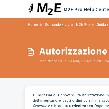
Salta al contenuto principale
M2E Pro Help Cente
Home
Domande Frequenti (FAQ)
M2E Pro
Guida E
Autorizzazione 
Modificato il Gio, 21 Mar, 2024 alle 7:07 PM
È necessario rinnovare l'autorizzazione 
dell'inventario e degli ordini con il merca
Generale
e cliccare su
Ottieni token
. Dopo ess