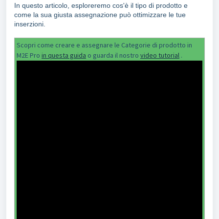
In questo articolo, esploreremo cos'è il tipo di prodotto e
come la sua giusta assegnazione può ottimizzare le tue
inserzioni.
Scopri come
creare e assegnare le Categorie di prodotto in
M2E Pro
in questa guida
o guarda il nostro
video tutorial
.